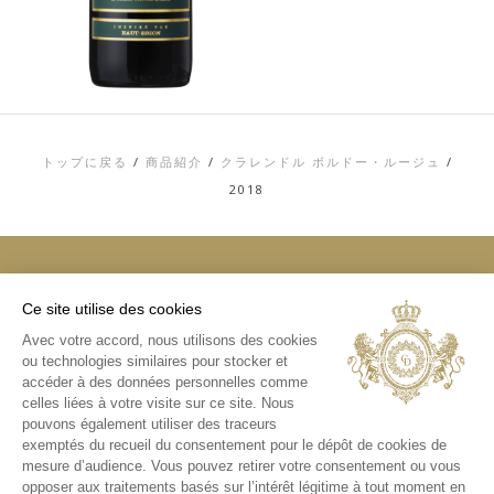
トップに戻る
/
商品紹介
/
クラレンドル ボルドー・ルージュ
/
2018
Ce site utilise des cookies
トップ
Avec votre accord, nous utilisons des cookies
お問い合わせ
ou technologies similaires pour stocker et
利用規約
個人情報およびCOOKIE（クッキー）に関す
accéder à des données personnelles comme
る方針
celles liées à votre visite sur ce site. Nous
メディアライブラリ
pouvons également utiliser des traceurs
exemptés du recueil du consentement pour le dépôt de cookies de
インスタグラム
mesure d’audience. Vous pouvez retirer votre consentement ou vous
日本版インスタグラム
opposer aux traitements basés sur l’intérêt légitime à tout moment en