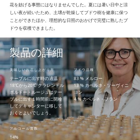
花を妨げる事態にはなりませんでした。夏には暑い日中と涼
しい夜が続いたため、土壌が乾燥してブドウ樹を健康に保つ
ことができたほか、理想的な日照のおかげで完璧に熟したブ
ドウを収穫できました。
製品の詳細
美味しいお召し上がり方
ブドウ品種
テーブルに出す時の適温：
83 % メルロー
18℃から20℃ クラレンドル
13 % カベルネ・ソーヴィニ
ボルドー・ルージュはテー
ヨン
ブルに出す１時間前に開栓
4 % カベルネ・フラン
してデキャンターに移して
おくとよいでしょう。
アルコール度数
14%