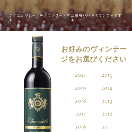
テクニカルシートをダウンロードす
店舗用POPをダウンロードす
る
る
お好みのヴィンテー
ジをお選びください
2021
2015
2
2019
2014
2
2018
2013
2
2017
2012
2
2016
2011
2