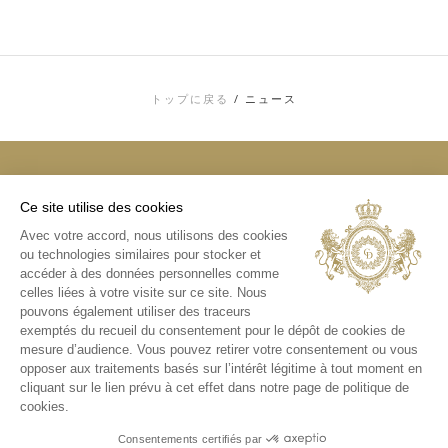
トップに戻る
/
ニュース
Ce site utilise des cookies
トップ
Avec votre accord, nous utilisons des cookies
お問い合わせ
ou technologies similaires pour stocker et
利用規約
個人情報およびCOOKIE（クッキー）に関す
accéder à des données personnelles comme
る方針
celles liées à votre visite sur ce site. Nous
メディアライブラリ
pouvons également utiliser des traceurs
exemptés du recueil du consentement pour le dépôt de cookies de
インスタグラム
mesure d’audience. Vous pouvez retirer votre consentement ou vous
日本版インスタグラム
opposer aux traitements basés sur l’intérêt légitime à tout moment en
cliquant sur le lien prévu à cet effet dans notre page de politique de
cookies.
Consentements certifiés par