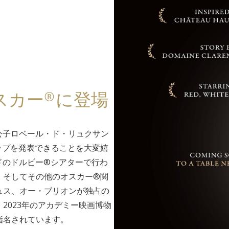
スカー®に登場
公子ロベール・ド・リュクサン
ップを発表できることを大変嬉
ッドのドルビー®シアターで行わ
、そしてその他のオスカー®関
ュス、オー・ブリオンが独占の
2023年のアカデミー映画博物
指名されています。