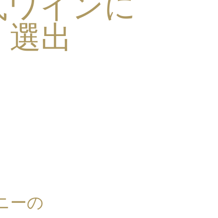
式ワインに
選出
ニーの