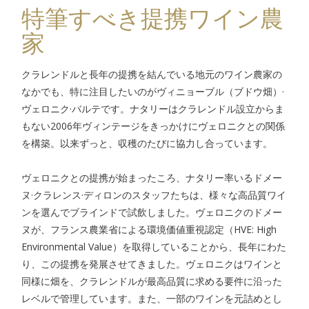
特筆すべき提携ワイン農
家
クラレンドルと長年の提携を結んでいる地元のワイン農家の
なかでも、特に注目したいのがヴィニョーブル（ブドウ畑）·
ヴェロニク·バルテです。ナタリーはクラレンドル設立からま
もない
2006
年ヴィンテージをきっかけにヴェロニクとの関係
を構築。以来ずっと、収穫のたびに協力し合っています。
ヴェロニクとの提携が始まったころ、ナタリー率いるドメー
ヌ·クラレンス·ディロンのスタッフたちは、様々な高品質ワイ
ンを選んでブラインドで試飲しました。ヴェロニクのドメー
ヌが、フランス農業省による環境価値重視認定（
HVE: High
Environmental Value
）を取得していることから、長年にわた
り、この提携を発展させてきました。ヴェロニクはワインと
同様に畑を、クラレンドルが最高品質に求める要件に沿った
レベルで管理しています。また、一部のワインを元詰めとし