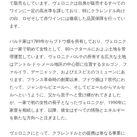
て販売もしています。ヴェロニクは自身が販売するすべての
ワインに一定の高水準を課しており、特にクラレンドル向け
の白、ロゼそして赤ワインには徹底した品質保障を行ってい
ます。
バルテ家は
1789
年からブドウ畑を所有しており、ヴェロニク
は一家で初めて女性として、
80
ヘクタールにおよぶ土地を管
理運営しています。ヴェロニク·バルテの所有する広大な土地
はアントル·ドゥ·メール地区の中心部に位置するタルゴン、フ
ァルイラ、デーニャック、およびエスピエのコミューンにあ
ります。フランス革命時の創業以来、ブドウ畑は７世代にわ
たって、ジャンからピエールへ、そしてピエールからマルセ
ルへというように、父から息子へと受け継がれてきました
が、一家で初の女性の長子となったヴェロニクが、
1990
年に
家督を相続します。以降、彼女はすべての情熱とエネルギー
を新たな方向へと注ぎました。
ヴェロニクにとって、クラレンドルとの提携は単なる事業に