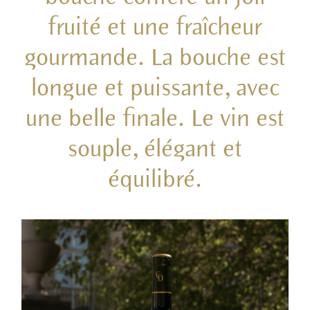
fruité et une fraîcheur
gourmande. La bouche est
longue et puissante, avec
une belle finale. Le vin est
souple, élégant et
équilibré.