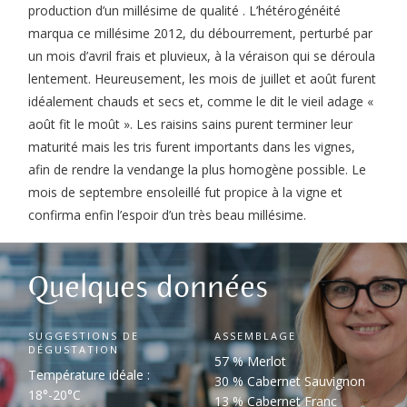
production d’un millésime de qualité . L’hétérogénéité
marqua ce millésime 2012, du débourrement, perturbé par
un mois d’avril frais et pluvieux, à la véraison qui se déroula
lentement. Heureusement, les mois de juillet et août furent
idéalement chauds et secs et, comme le dit le vieil adage «
août fit le moût ». Les raisins sains purent terminer leur
maturité mais les tris furent importants dans les vignes,
afin de rendre la vendange la plus homogène possible. Le
mois de septembre ensoleillé fut propice à la vigne et
confirma enfin l’espoir d’un très beau millésime.
Quelques données
SUGGESTIONS DE
ASSEMBLAGE
DÉGUSTATION
57 % Merlot
Température idéale :
30 % Cabernet Sauvignon
18°-20°C
13 % Cabernet Franc