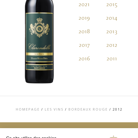
2021
2015
2
2019
2014
2
2018
2013
2
2017
2012
2
2016
2011
2
HOMEPAGE
/
LES VINS
/
BORDEAUX ROUGE
/
2012