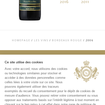
2016
2011
2
HOMEPAGE
/
LES VINS
/
BORDEAUX ROUGE
/
2006
Ce site utilise des cookies
TOP
Avec votre accord, nous utilisons des cookies
ou technologies similaires pour stocker et
CONTACT
MENTIONS LÉGALES
accéder à des données personnelles comme
CHARTE DE DONNÉES PERSONNELLES &
celles liées à votre visite sur ce site. Nous
COOKIES
pouvons également utiliser des traceurs
MÉDIATHÈQUE
exemptés du recueil du consentement pour le dépôt de cookies de
mesure d’audience. Vous pouvez retirer votre consentement ou vous
INSTAGRAM
opposer aux traitements basés sur l’intérêt légitime à tout moment en
cliquant sur le lien prévu à cet effet dans notre page de politique de