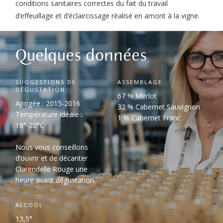
conditions sanitaires correctes du fait du travail
d’effeuillage et d’éclaircissage réalisé en amont à la vigne.
Quelques données
SUGGESTIONS DE
ASSEMBLAGE
DÉGUSTATION
67 % Merlot
Apogée : 2015-2016
32 % Cabernet Sauvignon
Température idéale :
1 % Cabernet Franc
18°-20°C
Nous vous conseillons
d’ouvrir et de décanter
Clarendelle Rouge une
heure avant dégustation.
ALCOOL
13,5°