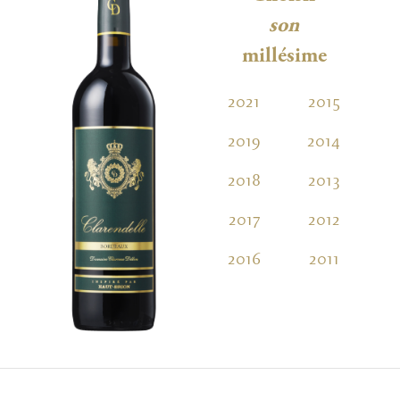
son
millésime
2021
2015
2
2019
2014
2
2018
2013
2
2017
2012
2
2016
2011
2