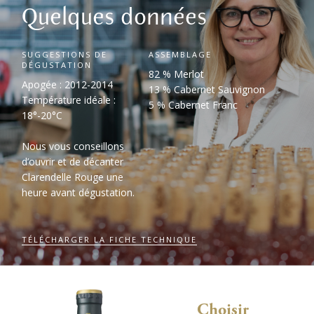
Quelques données
SUGGESTIONS DE
ASSEMBLAGE
DÉGUSTATION
82 % Merlot
Apogée : 2012-2014
13 % Cabernet Sauvignon
Température idéale :
5 % Cabernet Franc
18°-20°C
Nous vous conseillons
d’ouvrir et de décanter
Clarendelle Rouge une
heure avant dégustation.
TÉLÉCHARGER LA FICHE TECHNIQUE
Choisir