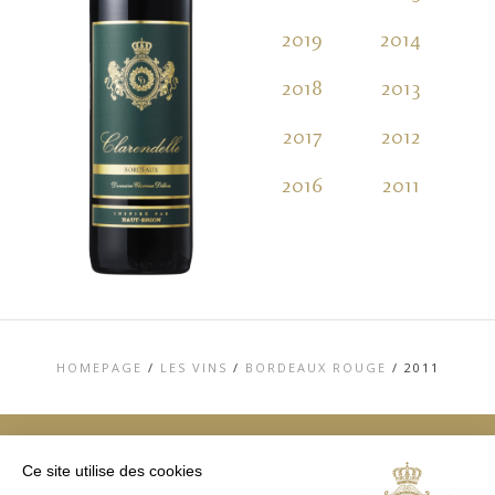
2019
2014
2
2018
2013
2
2017
2012
2
2016
2011
2
HOMEPAGE
/
LES VINS
/
BORDEAUX ROUGE
/
2011
Ce site utilise des cookies
TOP