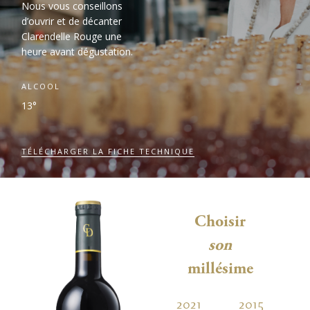
Nous vous conseillons
d’ouvrir et de décanter
Clarendelle Rouge une
heure avant dégustation.
ALCOOL
13°
TÉLÉCHARGER LA FICHE TECHNIQUE
Choisir
son
millésime
2021
2015
2