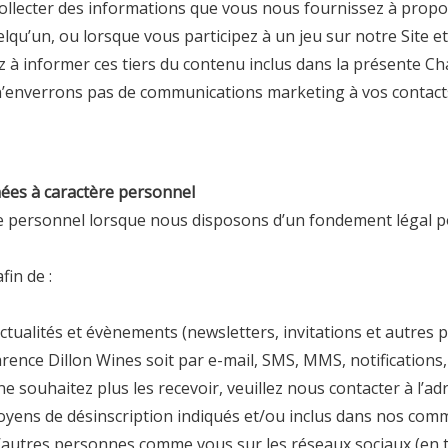
llecter des informations que vous nous fournissez à propo
elqu’un, ou lorsque vous participez à un jeu sur notre Site e
à informer ces tiers du contenu inclus dans la présente Cha
nverrons pas de communications marketing à vos contacts à 
nées à caractère personnel
e personnel lorsque nous disposons d’un fondement légal po
fin de :
ualités et évènements (newsletters, invitations et autres pub
arence Dillon Wines
soit par e-mail, SMS, MMS, notifications
ne souhaitez plus les recevoir, veuillez nous contacter à l’a
s moyens de désinscription indiqués et/ou inclus dans nos com
d’autres personnes comme vous sur les réseaux sociaux (en