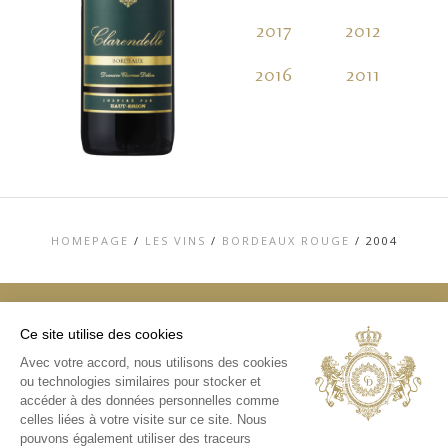
2017
2012
2
2016
2011
2
HOMEPAGE
/
LES VINS
/
BORDEAUX ROUGE
/
2004
Ce site utilise des cookies
TOP
Avec votre accord, nous utilisons des cookies
ou technologies similaires pour stocker et
CONTACT
MENTIONS LÉGALES
accéder à des données personnelles comme
CHARTE DE DONNÉES PERSONNELLES &
celles liées à votre visite sur ce site. Nous
COOKIES
pouvons également utiliser des traceurs
MÉDIATHÈQUE