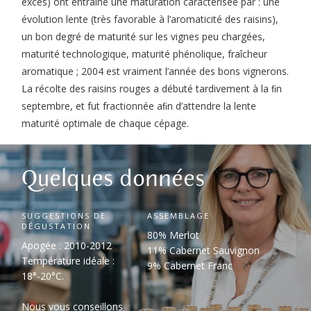
excès) ont entraîné une maturation caractérisée par : une
évolution lente (très favorable à l’aromaticité des raisins),
un bon degré de maturité sur les vignes peu chargées,
maturité technologique, maturité phénolique, fraîcheur
aromatique ; 2004 est vraiment l’année des bons vignerons.
La récolte des raisins rouges a débuté tardivement à la ﬁn
septembre, et fut fractionnée aﬁn d’attendre la lente
maturité optimale de chaque cépage.
Quelques données
SUGGESTIONS DE
ASSEMBLAGE
DÉGUSTATION
80% Merlot
Apogée : 2010-2012
11% Cabernet Sauvignon
Température idéale :
9% Cabernet Franc
18°-20°C.
Nous vous conseillons