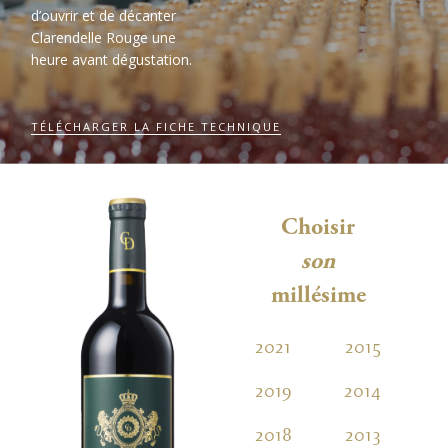
d’ouvrir et de décanter
Clarendelle Rouge une
heure avant dégustation.
TÉLÉCHARGER LA FICHE TECHNIQUE
Choisir
son
millésime
2021
2015
2
2019
2014
2
2018
2013
2