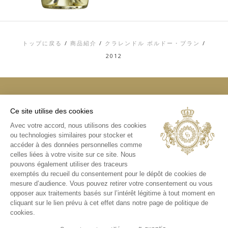
トップに戻る
/
商品紹介
/
クラレンドル ボルドー・ブラン
/
2012
Ce site utilise des cookies
トップ
Avec votre accord, nous utilisons des cookies
お問い合わせ
ou technologies similaires pour stocker et
利用規約
個人情報およびCOOKIE（クッキー）に関す
accéder à des données personnelles comme
る方針
celles liées à votre visite sur ce site. Nous
メディアライブラリ
pouvons également utiliser des traceurs
exemptés du recueil du consentement pour le dépôt de cookies de
インスタグラム
mesure d’audience. Vous pouvez retirer votre consentement ou vous
日本版インスタグラム
opposer aux traitements basés sur l’intérêt légitime à tout moment en
cliquant sur le lien prévu à cet effet dans notre page de politique de
cookies.