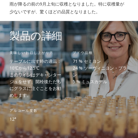
雨が降るの前の9月上旬に収穫となりました。特に収穫量が
少ないですが、驚くほどの品質となりました。
製品の詳細
美味しいお召し上がり方
ブドウ品種
テーブルに出す時の適温：
71 % セミヨン
10℃から12.5℃
24 % ソーヴィニヨン・ブラ
このワインはデキャンター
ン
ジュをせず、開栓後ただち
5 % ミュスカデル
にグラスに注ぐことをお勧
めします。
アルコール度数
12°