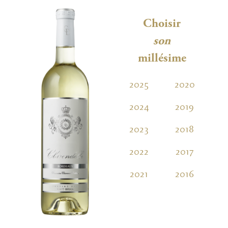
Choisir
son
millésime
2025
2020
2
2024
2019
2
2023
2018
2
2022
2017
2
2021
2016
2