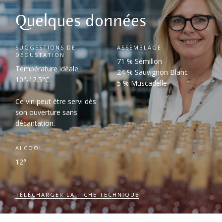
Quelques données
SUGGESTIONS DE
ASSEMBLAGE
DÉGUSTATION
71 % Sémillon
Température idéale :
24 % Sauvignon Blanc
10°-12.5°C.
5 % Muscadelle
Ce vin peut être servi dès
son ouverture sans
décantation.
ALCOOL
12°
TÉLÉCHARGER LA FICHE TECHNIQUE