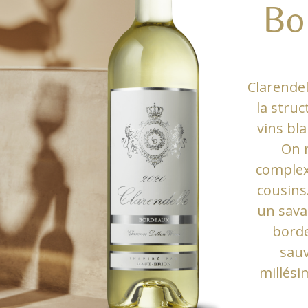
Bo
Clarendel
la stru
vins bl
On r
complexi
cousins
un sava
borde
sauv
millési