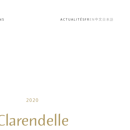
NS
ACTUALITÉS
FR
EN
中文
日本語
2020
Clarendelle