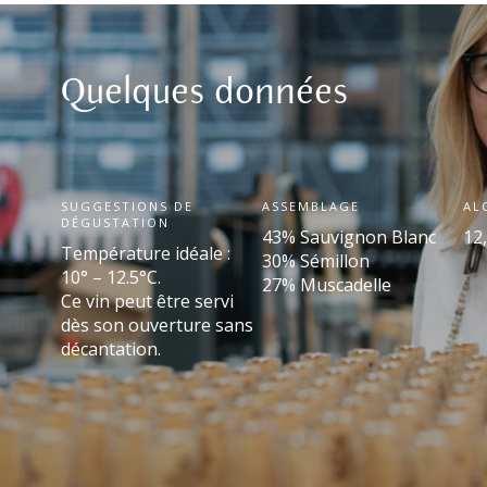
Quelques données
SUGGESTIONS DE
ASSEMBLAGE
AL
DÉGUSTATION
43% Sauvignon Blanc
12
Température idéale :
30% Sémillon
10° – 12.5°C.
27% Muscadelle
Ce vin peut être servi
dès son ouverture sans
décantation.