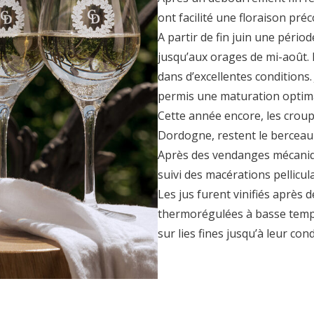
ont facilité une floraison préc
A partir de fin juin une périod
jusqu’aux orages de mi-août. L
dans d’excellentes conditions.
permis une maturation optima
Cette année encore, les croupe
Dordogne, restent le berceau
Après des vendanges mécaniqu
suivi des macérations pellicul
Les jus furent vinifiés après
thermorégulées à basse tempé
sur lies fines jusqu’à leur co