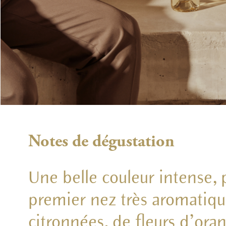
Notes de dégustation
Une belle couleur intense, 
premier nez très aromatiqu
citronnées, de fleurs d’oran