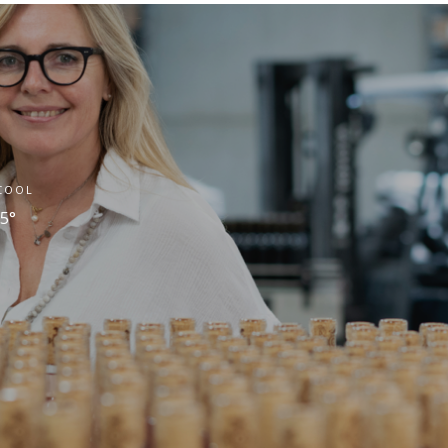
COOL
,5°