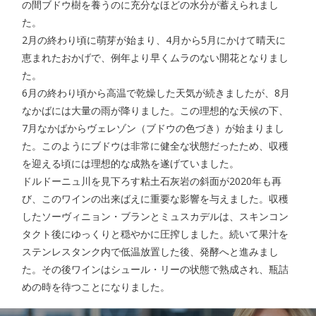
の間ブドウ樹を養うのに充分なほどの水分が蓄えられまし
た。
2月の終わり頃に萌芽が始まり、4月から5月にかけて晴天に
恵まれたおかげで、例年より早くムラのない開花となりまし
た。
6月の終わり頃から高温で乾燥した天気が続きましたが、8月
なかばには大量の雨が降りました。この理想的な天候の下、
7月なかばからヴェレゾン（ブドウの色づき）が始まりまし
た。このようにブドウは非常に健全な状態だったため、収穫
を迎える頃には理想的な成熟を遂げていました。
ドルドーニュ川を見下ろす粘土石灰岩の斜面が2020年も再
び、このワインの出来ばえに重要な影響を与えました。収穫
したソーヴィニョン・ブランとミュスカデルは、スキンコン
タクト後にゆっくりと穏やかに圧搾しました。続いて果汁を
ステンレスタンク内で低温放置した後、発酵へと進みまし
た。その後ワインはシュール・リーの状態で熟成され、瓶詰
めの時を待つことになりました。