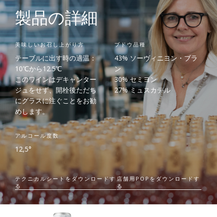
製品の詳細
美味しいお召し上がり方
ブドウ品種
テーブルに出す時の適温：
43% ソーヴィニヨン・ブラ
10℃から12.5℃
ン
このワインはデキャンター
30% セミヨン
ジュをせず、開栓後ただち
27% ミュスカデル
にグラスに注ぐことをお勧
めします。
アルコール度数
12,5°
テクニカルシートをダウンロードす
店舗用POPをダウンロードす
る
る