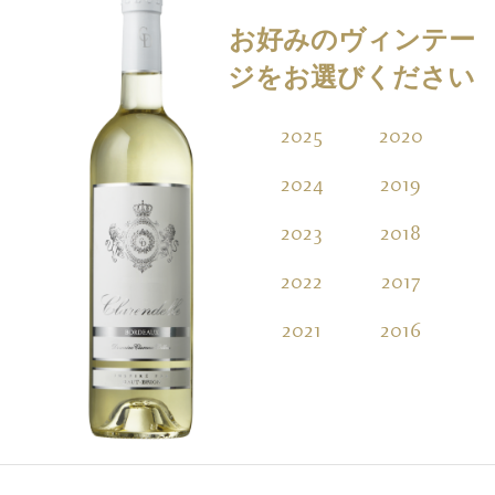
お好みのヴィンテー
ジをお選びください
2025
2020
2
2024
2019
2
2023
2018
2
2022
2017
2
2021
2016
2