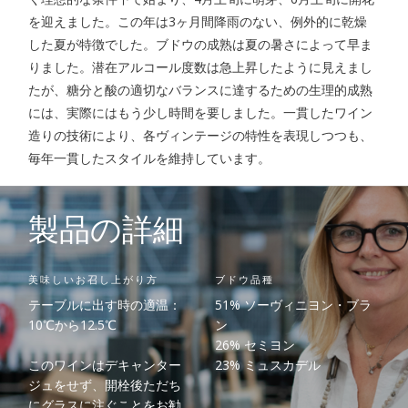
を迎えました。この年は3ヶ月間降雨のない、例外的に乾燥
した夏が特徴でした。ブドウの成熟は夏の暑さによって早ま
りました。潜在アルコール度数は急上昇したように見えまし
たが、糖分と酸の適切なバランスに達するための生理的成熟
には、実際にはもう少し時間を要しました。一貫したワイン
造りの技術により、各ヴィンテージの特性を表現しつつも、
毎年一貫したスタイルを維持しています。
製品の詳細
美味しいお召し上がり方
ブドウ品種
テーブルに出す時の適温：
51% ソーヴィニヨン・ブラ
10℃から12.5℃
ン
26% セミヨン
このワインはデキャンター
23% ミュスカデル
ジュをせず、開栓後ただち
にグラスに注ぐことをお勧