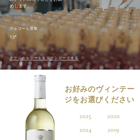
めします。
アルコール度数
13°
テクニカルシートをダウンロードする
お好みのヴィンテー
ジをお選びください
2025
2020
2
2024
2019
2