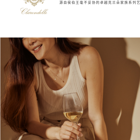
源自侯伯王
毫不妥协的卓越
克兰朵家族系列