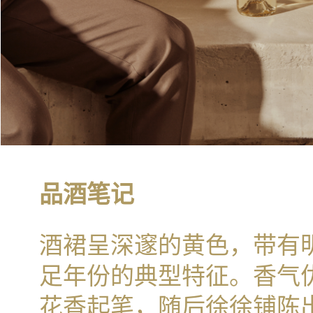
品酒笔记
酒裙呈深邃的黄色，带有
足年份的典型特征。香气
花香起笔，随后徐徐铺陈