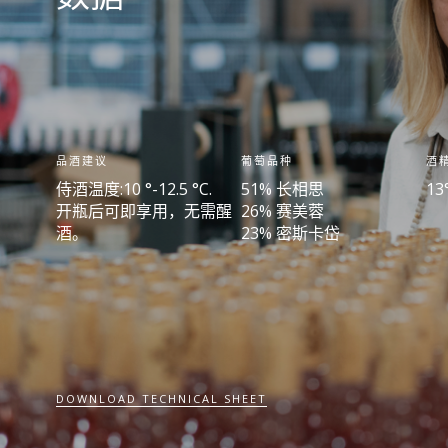
品酒建议
葡萄品种
酒
侍酒温度:10 °-12.5 °C.
51% 长相思
13
开瓶后可即享用，无需醒
26% 赛美蓉
酒。
23% 密斯卡岱
DOWNLOAD TECHNICAL SHEET