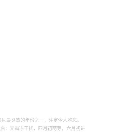
早熟且最炎热的年份之一，注定今人难忘。
开启：无霜冻干扰，四月初萌芽，六月初进
三个月无雨，对该年份产生了决定性影响。