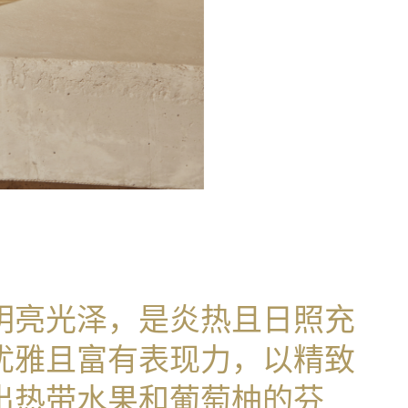
明亮光泽，是炎热且日照充
优雅且富有表现力，以精致
出热带水果和葡萄柚的芬