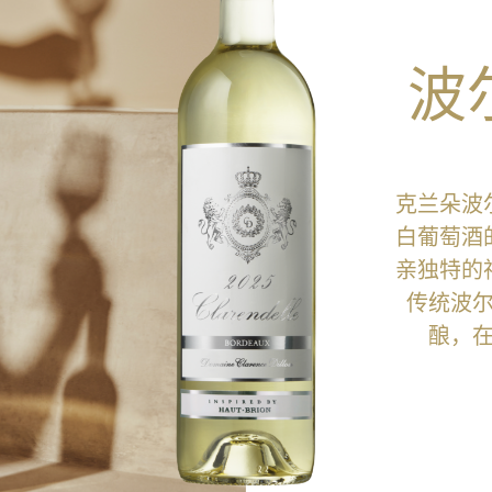
波
克兰朵波
白葡萄酒
亲独特的
传统波
酿，