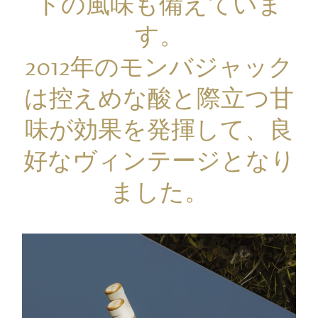
トの風味も備えていま
す。
2012年のモンバジャック
は控えめな酸と際立つ甘
味が効果を発揮して、良
好なヴィンテージとなり
ました。