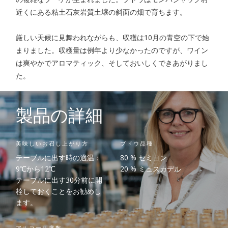
近くにある粘土石灰岩質土壌の斜面の畑で育ちます。
厳しい天候に見舞われながらも、収穫は10月の青空の下で始
まりました。収穫量は例年より少なかったのですが、ワイン
は爽やかでアロマティック、そしておいしくできあがりまし
た。
製品の詳細
美味しいお召し上がり方
ブドウ品種
テーブルに出す時の適温：
80 % セミヨン
9℃から12℃
20 % ミュスカデル
テーブルに出す30分前に開
栓しておくことをお勧めし
ます。
アルコール度数