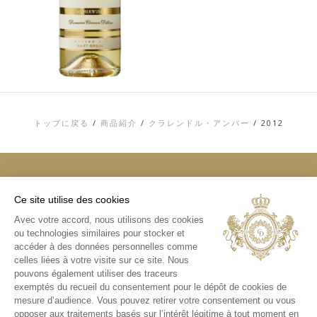
トップに戻る
/
商品紹介
/
クラレンドル・アンバー
/
2012
Ce site utilise des cookies
トップ
Avec votre accord, nous utilisons des cookies
お問い合わせ
ou technologies similaires pour stocker et
利用規約
個人情報およびCOOKIE（クッキー）に関す
accéder à des données personnelles comme
る方針
celles liées à votre visite sur ce site. Nous
メディアライブラリ
pouvons également utiliser des traceurs
exemptés du recueil du consentement pour le dépôt de cookies de
インスタグラム
mesure d’audience. Vous pouvez retirer votre consentement ou vous
日本版インスタグラム
opposer aux traitements basés sur l’intérêt légitime à tout moment en