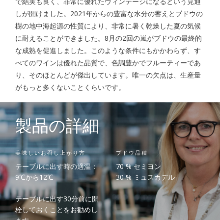
で結実も良く、非常に優れたヴィンテージになるという見通
しが開けました。2021年からの豊富な水分の蓄えとブドウの
樹の地中海起源の性質により、非常に暑く乾燥した夏の気候
に耐えることができました。8月の2回の嵐がブドウの最終的
な成熟を促進しました。このような条件にもかかわらず、す
べてのワインは優れた品質で、色調豊かでフルーティーであ
り、そのほとんどが傑出しています。唯一の欠点は、生産量
がもっと多くないことくらいです。
製品の詳細
美味しいお召し上がり方
ブドウ品種
テーブルに出す時の適温：
70 % セミヨン
9℃から12℃
30 % ミュスカデル
テーブルに出す30分前に開
栓しておくことをお勧めし