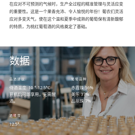
在应对不可预测的气候时，生产全过程的精准管理与灵活应变
的重要性。这是一个果香充沛、令人愉悦的年份！葡农们灵活
应对多变天气，使在这个温和夏季中成熟的葡萄保有清新馥郁
的特质，为桃红葡萄酒的风格奠定了基础。
数据
品酒建议
葡萄品种
侍酒温度: 10 °-12.5°C
赤霞珠 56%
开瓶后可即享用，无需醒
美乐 37%
酒。
品丽珠 7%
酒精度
12.5°