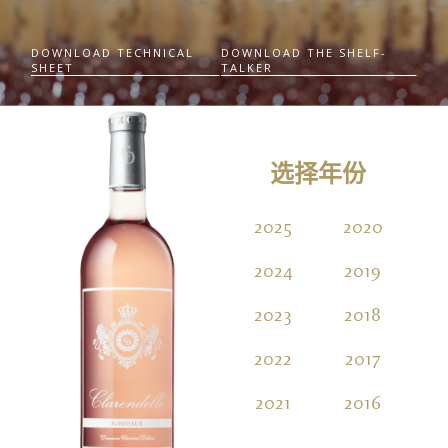
DOWNLOAD TECHNICAL
DOWNLOAD THE SHELF-
SHEET
TALKER
选择年份
2025
2020
2
2024
2019
2023
2018
2022
2017
2021
2016