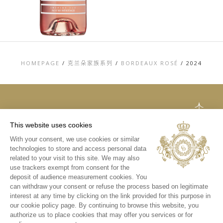
HOMEPAGE
/
克兰朵家族系列
/
BORDEAUX ROSÉ
/
2024
TOP
This website uses cookies
联系方式
With your consent, we use cookies or similar
法律声明
technologies to store and access personal data
隐私和COOKIES政
策
related to your visit to this site. We may also
媒体库
use trackers exempt from consent for the
deposit of audience measurement cookies. You
INSTAGRAM
can withdraw your consent or refuse the process based on legitimate
微信
interest at any time by clicking on the link provided for this purpose in
新浪微博
our cookie policy page. By continuing to browse this website, you
authorize us to place cookies that may offer you services or for