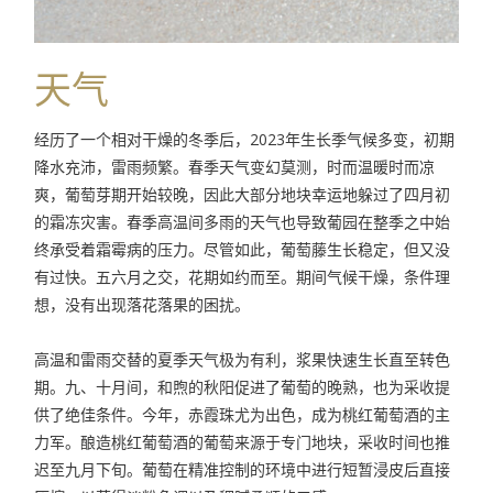
天气
经历了一个相对干燥的冬季后，
2023
年生长季气候多变，初期
降水充沛，雷雨频繁。春季天气变幻莫测，时而温暖时而凉
爽，葡萄芽期开始较晚，因此大部分地块幸运地躲过了四月初
的霜冻灾害。春季高温间多雨的天气也导致葡园在整季之中始
终承受着霜霉病的压力。尽管如此，葡萄藤生长稳定，但又没
有过快。五六月之交，花期如约而至。期间气候干燥，条件理
想，没有出现落花落果的困扰。
高温和雷雨交替的夏季天气极为有利，浆果快速生长直至转色
期。九、十月间，和煦的秋阳促进了葡萄的晚熟，也为采收提
供了绝佳条件。今年，赤霞珠尤为出色，成为桃红葡萄酒的主
力军。酿造桃红葡萄酒的葡萄来源于专门地块，采收时间也推
迟至九月下旬。葡萄在精准控制的环境中进行短暂浸皮后直接