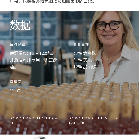
压榨，以获得淡粉色调以及稠腻柔顺的口感。
数据
品酒建议
葡萄品种
侍酒温度:
10 – 12.5°C.
57%
赤霞珠
开瓶后可即享用，无需醒
31%
美乐
酒。
12%
品丽珠
酒精度
12.5°
DOWNLOAD TECHNICAL
DOWNLOAD THE SHELF-
SHEET
TALKER