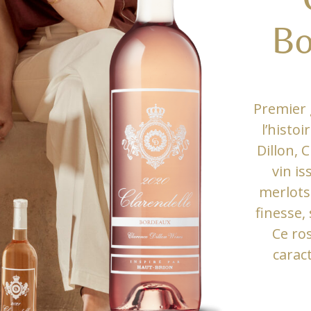
Bo
Premier 
l’histo
Dillon, 
vin i
merlots
finesse,
Ce ro
carac