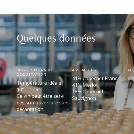
Quelques données
SUGGESTIONS DE
ASSEMBLAGE
AL
DÉGUSTATION
41% Cabernet Franc
13
Température idéale :
41% Merlot
10° – 12.5°C.
18% Cabernet
Ce vin peut être servi
Sauvignon
dès son ouverture sans
décantation.