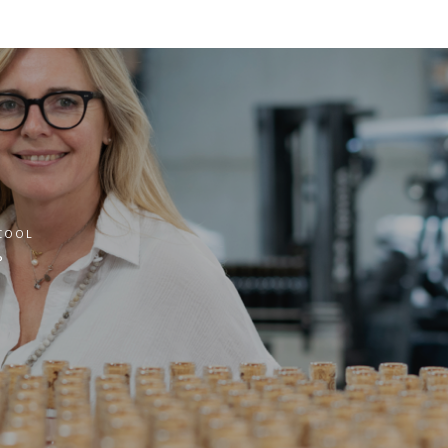
COOL
°