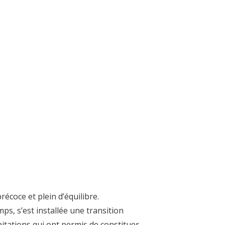
récoce et plein d’équilibre.
mps, s’est installée une transition
itations qui ont permis de constituer