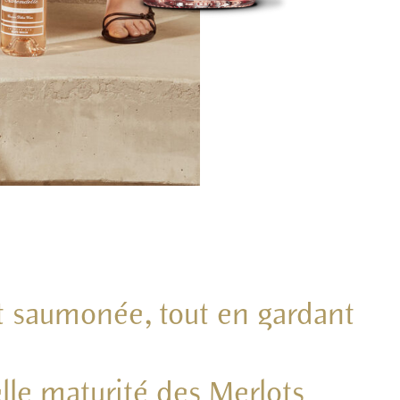
t saumonée, tout en gardant
lle maturité des Merlots