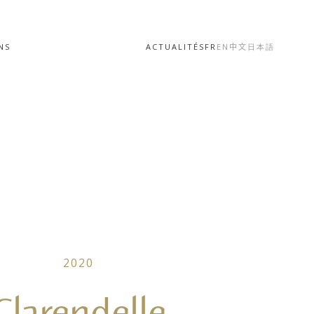
NS
ACTUALITÉS
FR
EN
中文
日本語
2020
Clarendelle