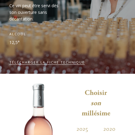
Ce vin peut être servi dès
son ouverture sans
décantation.
ALCOOL
12,5°
TÉLÉCHARGER LA FICHE TECHNIQUE
Choisir
son
millésime
2025
2020
2