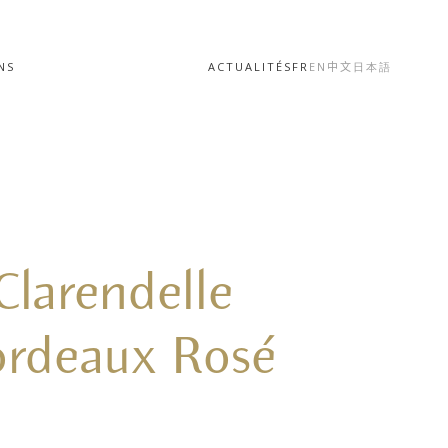
NS
ACTUALITÉS
FR
EN
中文
日本語
Clarendelle
rdeaux Rosé