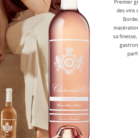
Premier gr
des vins 
Bordea
macération
sa finesse
gastron
parf