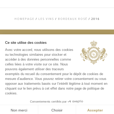
HOMEPAGE
/
LES VINS
/
BORDEAUX ROSÉ
/
2016
Ce site utilise des cookies
TOP
Avec votre accord, nous utilisons des cookies
ou technologies similaires pour stocker et
CONTACT
MENTIONS LÉGALES
accéder à des données personnelles comme
CHARTE DE DONNÉES PERSONNELLES &
celles liées à votre visite sur ce site. Nous
COOKIES
pouvons également utiliser des traceurs
MÉDIATHÈQUE
exemptés du recueil du consentement pour le dépôt de cookies de
mesure d’audience. Vous pouvez retirer votre consentement ou vous
INSTAGRAM
opposer aux traitements basés sur l’intérêt légitime à tout moment en
cliquant sur le lien prévu à cet effet dans notre page de politique de
cookies.
Consentements certifiés par
Non merci
Choisir
Accepter