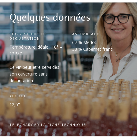
Quelques données
SUGGESTIONS DE
ASSEMBLAGE
DÉGUSTATION
67 % Merlot
Température idéale : 10° –
33 % Cabernet franc
12.5°C.
Ce vin peut être servi dès
son ouverture sans
décantation.
ALCOOL
12,5°
TÉLÉCHARGER LA FICHE TECHNIQUE