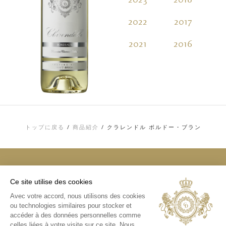
2022
2017
2
2021
2016
2
トップに戻る
/
商品紹介
/
クラレンドル ボルドー・ブラン
Ce site utilise des cookies
トップ
Avec votre accord, nous utilisons des cookies
お問い合わせ
ou technologies similaires pour stocker et
利用規約
個人情報およびCOOKIE（クッキー）に関す
accéder à des données personnelles comme
る方針
celles liées à votre visite sur ce site. Nous