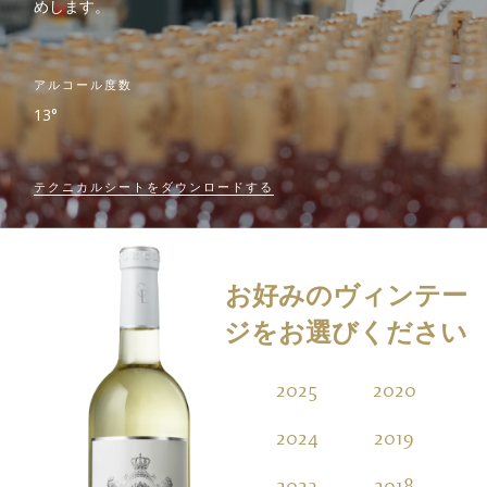
めします。
アルコール度数
13°
テクニカルシートをダウンロードする
お好みのヴィンテー
ジをお選びください
2025
2020
2
2024
2019
2
2023
2018
2