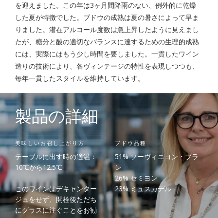
を迎えました。この年は3ヶ月間降雨のない、例外的に乾燥
した夏が特徴でした。ブドウの成熟は夏の暑さによって早ま
りました。潜在アルコール度数は急上昇したように見えまし
たが、糖分と酸の適切なバランスに達するための生理的成熟
には、実際にはもう少し時間を要しました。一貫したワイン
造りの技術により、各ヴィンテージの特性を表現しつつも、
毎年一貫したスタイルを維持しています。
製品の詳細
美味しいお召し上がり方
ブドウ品種
テーブルに出す時の適温：
51% ソーヴィニヨン・ブラ
10℃から12.5℃
ン
26% セミヨン
このワインはデキャンター
23% ミュスカデル
ジュをせず、開栓後ただち
にグラスに注ぐことをお勧