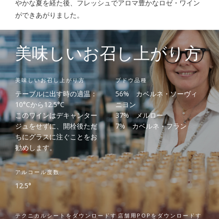
やかな夏を経た後、フレッシュでアロマ豊かなロゼ・ワイン
ができあがりました。
美味しいお召し上がり方
美味しいお召し上がり方
ブドウ品種
テーブルに出す時の適温：
56% カベルネ・ソーヴィ
10°Cから12.5°C
ニヨン
このワインはデキャンター
37% メルロー
ジュをせずに、開栓後ただ
7% カベルネ・フラン
ちにグラスに注ぐことをお
勧めします。
アルコール度数
12.5°
テクニカルシートをダウンロードす
店舗用POPをダウンロードす