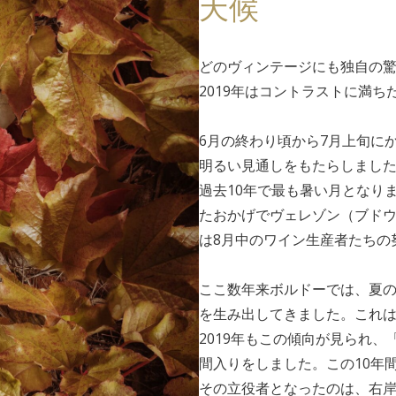
天候
どのヴィンテージにも独自の
2019年はコントラストに満
6月の終わり頃から7月上旬に
明るい見通しをもたらしました
過去10年で最も暑い月となり
たおかげでヴェレゾン（ブド
は8月中のワイン生産者たちの
ここ数年来ボルドーでは、夏
を生み出してきました。これ
2019年もこの傾向が見られ
間入りをしました。この10年
その立役者となったのは、右