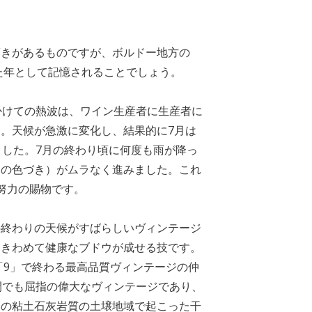
驚きがあるものですが、ボルドー地方の
ちた年として記憶されることでしょう。
かけての熱波は、ワイン生産者に生産者に
。天候が急激に変化し、結果的に7月は
ました。7月の終わり頃に何度も雨が降っ
ウの色づき）がムラなく進みました。これ
努力の賜物です。
の終わりの天候がすばらしいヴィンテージ
はきわめて健康なブドウが成せる技です。
、「9」で終わる最高品質ヴィンテージの仲
間でも屈指の偉大なヴィンテージであり、
岸の粘土石灰岩質の土壌地域で起こった干