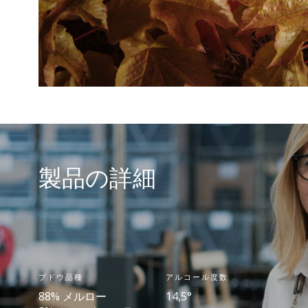
製品の詳細
ブドウ品種
アルコール度数
88% メルロー
14,5°