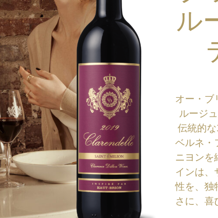
ル
オー・ブ
ルージュ
伝統的な
ベルネ・
ニヨンを
インは、
性を、独
さに、喜