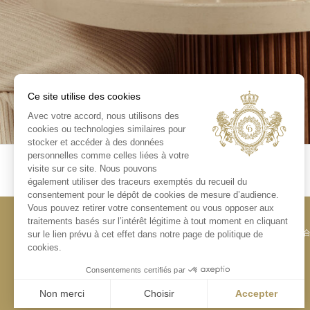
Ce site utilise des cookies
Avec votre accord, nous utilisons des
cookies ou technologies similaires pour
stocker et accéder à des données
personnelles comme celles liées à votre
visite sur ce site. Nous pouvons
également utiliser des traceurs exemptés du recueil du
consentement pour le dépôt de cookies de mesure d’audience.
Vous pouvez retirer votre consentement ou vous opposer aux
traitements basés sur l’intérêt légitime à tout moment en cliquant
お問い
sur le lien prévu à cet effet dans notre page de politique de
cookies.
Consentements certifiés par
Non merci
Choisir
Accepter