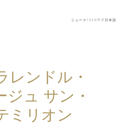
ニュース
FR
EN
中文
日本語
ラレンドル・
ージュ サン・
テミリオン