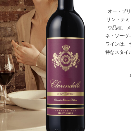
オー・ブリ
サン・テミ
ウ品種、メ
ネ・ソーヴ
ワインは、
特なスタイ