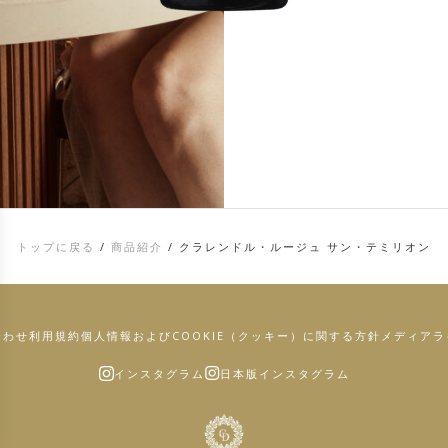
トップに戻る
/
商品紹介
/
クラレンドル・ルージュ サン・テミリオン
合わせ
利用規約
個人情報およびCOOKIE（クッキー）に関する方針
メディアラ
インスタグラム
日本版インスタグラム