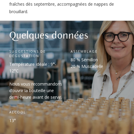
fraîches dès septembre, accompagnées de nappes de
brouillard.
Quelques données
SUGGESTIONS DE
ASSEMBLAGE
DÉGUSTATION
80 % Sémillon
Température idéale : 9°-
20 % Muscadelle
12°C
Nous vous recommandons
d’ouvrir la bouteille une
demi-heure avant de servir.
ALCOOL
13°