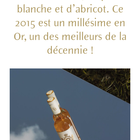
blanche et d’abricot. Ce
2015 est un millésime en
Or, un des meilleurs de la
décennie !