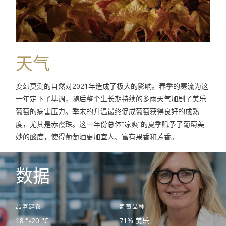
天气
变幻莫测的自然对2021年造成了极大的影响。春季的寒流为这
一年定下了基调，随后整个生长期持续的多雨天气加剧了美乐
葡萄的病害压力。季末的升温最终促成葡萄获得良好的成熟
度，尤其是赤霞珠。这一年份总体“凉爽”的夏季赋予了葡萄美
妙的酸度，使得葡萄酒更加宜人、富有果香和芳香。
数据
品酒建议
葡萄品种
18 °-20 °C
71% 美乐