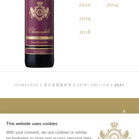
2020
2014
2019
2018
HOMEPAGE
/
克兰朵家族系列
/
SAINT ÉMILION
/
2021
TOP
This website uses cookies
联系方式
With your consent, we use cookies or similar
法律声明
technologies to store and access personal data
隐私和COOKIES政