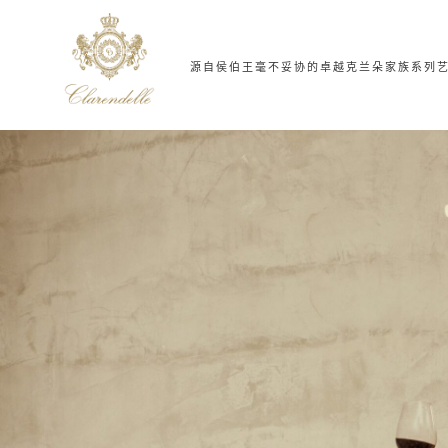
源自侯伯王
毫不妥协的卓越
克兰朵家族系列