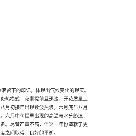
续热浪留下的印记，体现出气候变化的现实。
了炎热模式，花期提前且迅速，开花质量上
与八月初接连出现数波热浪，六月底与八月
力。六月中旬提早出现的高温与水分胁迫，
准备。尽管产量不高，但这一年份造就了更
酸度之间取得了良好的平衡。