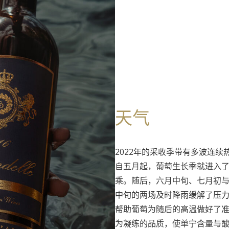
天气
2022年的采收季带有多波连
自五月起，葡萄生长季就进入
乘。随后，六月中旬、七月初
中旬的两场及时降雨缓解了压
帮助葡萄为随后的高温做好了
为凝练的品质，使单宁含量与