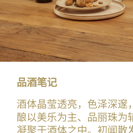
品酒笔记
酒体晶莹透亮，色泽深邃
酿以美乐为主、品丽珠为
凝聚于酒体之中。初闻散