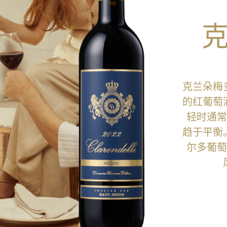
克兰朵梅
的红葡萄
轻时通常
趋于平衡
尔多葡萄