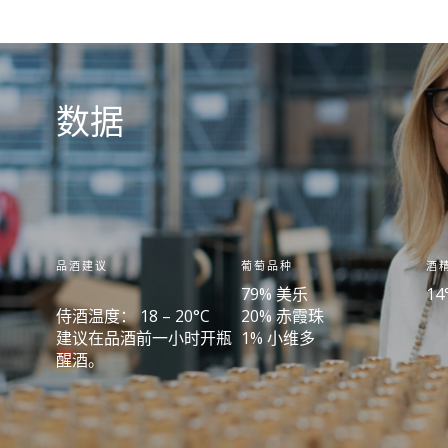
数据
品酒建议
葡萄品种
酒
79% 美乐
14
侍酒温度： 18 – 20°C
20% 赤霞珠
建议在品酒前一小时开瓶
1% 小维多
醒酒。