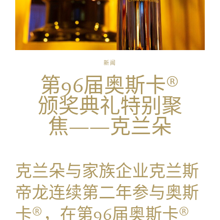
新闻
第96届奥斯卡®
颁奖典礼特别聚
焦——克兰朵
克兰朵与家族企业克兰斯
帝龙连续第二年参与奥斯
卡®，在第96届奥斯卡®