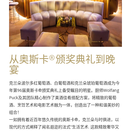
从奥斯卡®颁奖典礼到晚
宴
克兰朵波尔多红葡萄酒、白葡萄酒和克兰朵琥珀葡萄酒成为今
年第96届奥斯卡®颁奖典礼上备受瞩目的明星。厨师Wolfang
Puck及其团队精心制作了美酒佳肴搭配方案，将精致的葡萄
酒、烹饪艺术和电影艺术融为一体，创造出了一种和谐美妙的
组合！
一如拥有着近百年悠久传统的奥斯卡®，克兰朵与时俱进，以
现代的方式阐释了闻名遐迩的法式“生活艺术. 这款精致奢华又