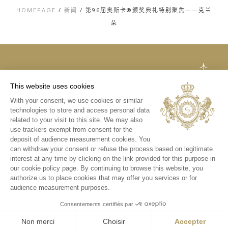
HOMEPAGE
/
新闻
/
第96届奥斯卡®颁奖典礼特别聚焦——克兰
朵
TOP
This website uses cookies
联系方式
With your consent, we use cookies or similar
法律声明
technologies to store and access personal data
隐私和COOKIES政
策
related to your visit to this site. We may also
媒体库
use trackers exempt from consent for the
deposit of audience measurement cookies. You
INSTAGRAM
can withdraw your consent or refuse the process based on legitimate
微信
interest at any time by clicking on the link provided for this purpose in
新浪微博
our cookie policy page. By continuing to browse this website, you
authorize us to place cookies that may offer you services or for
audience measurement purposes.
Consentements certifiés par
Non merci
Choisir
Accepter