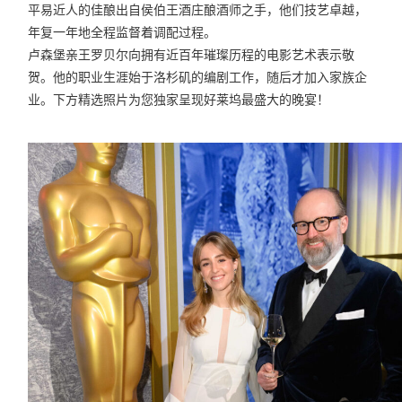
平易近人的佳酿出自侯伯王酒庄酿酒师之手，他们技艺卓越，
年复一年地全程监督着调配过程。
卢森堡亲王罗贝尔向拥有近百年璀璨历程的电影艺术表示敬
贺。他的职业生涯始于洛杉矶的编剧工作，随后才加入家族企
业。下方精选照片为您独家呈现好莱坞最盛大的晚宴！