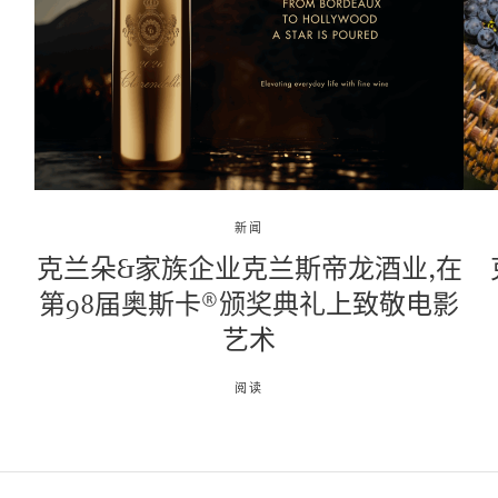
新闻
克兰朵&家族企业克兰斯帝⻰酒业,在
第98届奥斯卡®颁奖典礼上致敬电影
艺术
阅读