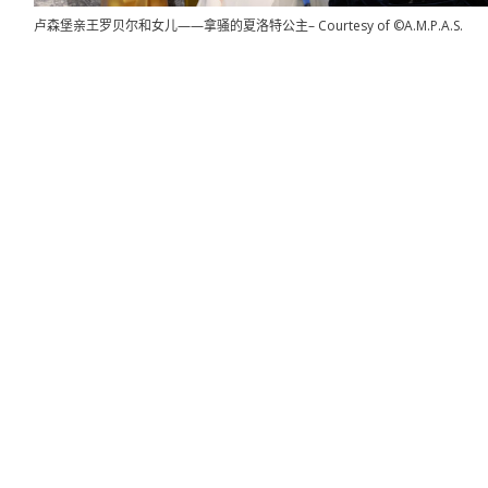
卢森堡亲王罗贝尔和女儿——拿骚的夏洛特公主– Courtesy of ©A.M.P.A.S.