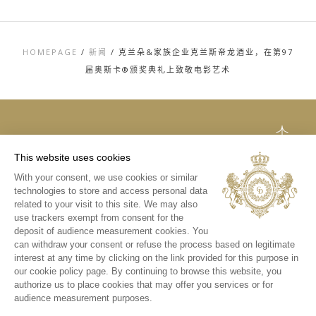
HOMEPAGE
/
新闻
/
克兰朵&家族企业克兰斯帝龙酒业，在第97
届奥斯卡®颁奖典礼上致敬电影艺术
TOP
This website uses cookies
联系方式
With your consent, we use cookies or similar
法律声明
technologies to store and access personal data
隐私和COOKIES政
策
related to your visit to this site. We may also
媒体库
use trackers exempt from consent for the
deposit of audience measurement cookies. You
INSTAGRAM
can withdraw your consent or refuse the process based on legitimate
微信
interest at any time by clicking on the link provided for this purpose in
新浪微博
our cookie policy page. By continuing to browse this website, you
authorize us to place cookies that may offer you services or for
audience measurement purposes.