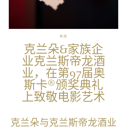
新闻
克兰朵&家族企
业克兰斯帝龙酒
业，在第97届奥
斯卡®颁奖典礼
上致敬电影艺术
克兰朵与克兰斯帝龙酒业