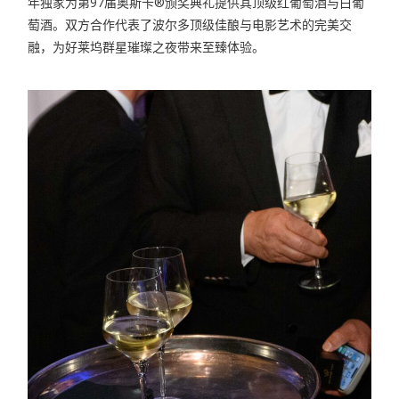
年独家为第97届奥斯卡®颁奖典礼提供其顶级红葡萄酒与白葡
萄酒。双方合作代表了波尔多顶级佳酿与电影艺术的完美交
融，为好莱坞群星璀璨之夜带来至臻体验。