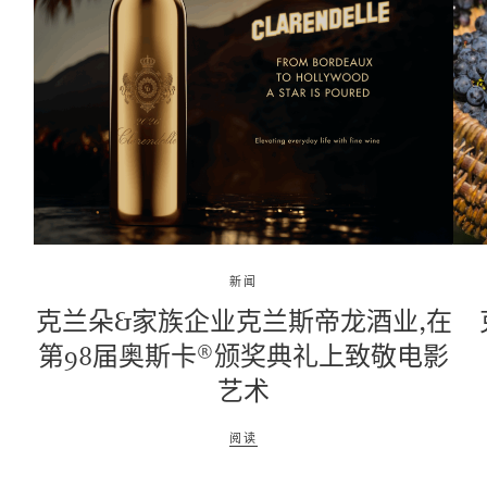
新闻
克兰朵&家族企业克兰斯帝⻰酒业,在
第98届奥斯卡®颁奖典礼上致敬电影
艺术
阅读