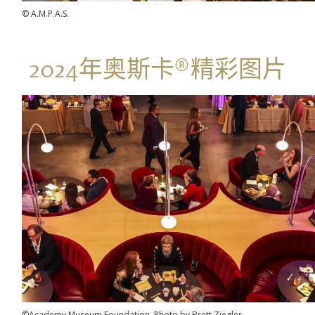
© A.M.P.A.S.
2024年奥斯卡®精彩图片
©Academy Museum Foundation, Photo by Brett Ziegler