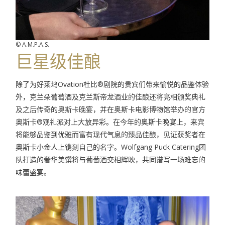
© A.M.P.A.S.
巨星级佳酿
除了为好莱坞
Ovation
杜比
®
剧院的贵宾们带来愉悦的品鉴体验
外，克兰朵葡萄酒及克兰斯帝龙酒业的佳酿还将亮相颁奖典礼
及之后传奇的奥斯卡晚宴，并在奥斯卡电影博物馆举办的官方
奥斯卡
®
观礼派对上大放异彩。在今年的奥斯卡晚宴上，来宾
将能够品鉴到优雅而富有现代气息的臻品佳酿，见证获奖者在
奥斯卡小金人上镌刻自己的名字。
Wolfgang Puck Catering
团
队打造的奢华美馔将与葡萄酒交相辉映，共同谱写一场难忘的
味蕾盛宴。